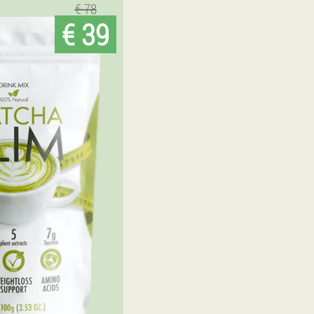
€ 78
€ 39