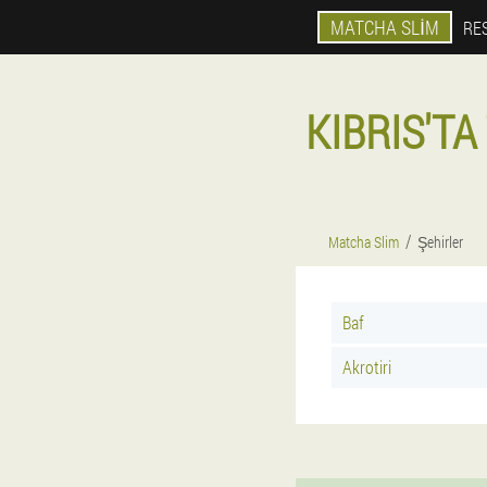
MATCHA SLIM
RES
KIBRIS'T
Matcha Slim
Şehirler
Baf
Akrotiri