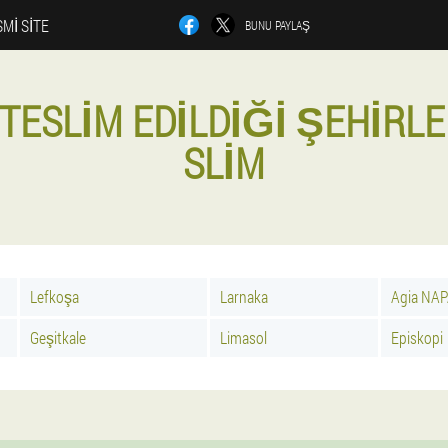
MI SITE
BUNU PAYLAŞ
A TESLIM EDILDIĞI ŞEHIRL
SLIM
Lefkoşa
Larnaka
Agia NA
Geşitkale
Limasol
Episkopi