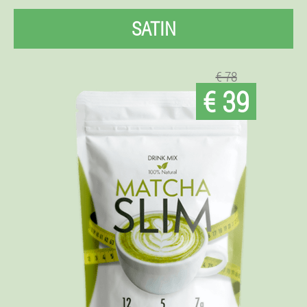
SATIN
€ 78
€ 39