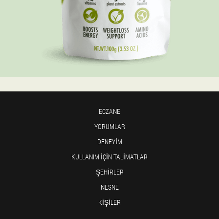
ECZANE
YORUMLAR
DENEYIM
KULLANIM IÇIN TALIMATLAR
ŞEHIRLER
NESNE
KIŞILER