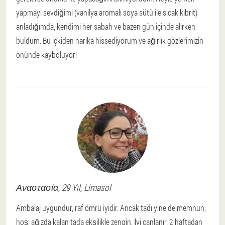
yapmayı sevdiğimi (vanilya aromalı soya sütü ile sıcak kibrit)
anladığımda, kendimi her sabah ve bazen gün içinde alırken
buldum. Bu içkiden harika hissediyorum ve ağırlık gözlerimizin
önünde kayboluyor!
Αναστασία
, 29 Yıl,
Limasol
Ambalaj uygundur, raf ömrü iyidir. Ancak tadı yine de memnun,
hoş, ağızda kalan tada ekşilikle zengin. İyi canlanır. 2 haftadan