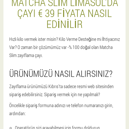
MATCHA SLIM LIMASOL'DA
ÇAYI € 39 FIYATA NASIL
EDINILIR
Hızlı kilo vermek ister misin? Kilo Verme Desteğine mi İhtiyacınız
Var? O zaman bir çözümümüz var -% 100 doğal olan Matcha
Slim zayıflama çayı.
ÜRÜNÜMÜZÜ NASIL ALIRSINIZ?
Zayıflama ürünümüzü Kıbrıs'ta sadece resmi web sitesinden
sipariş edebilirsiniz. Sipariş vermek için ne yapılmalı?
Öncelikle sipariş formuna adınızı ve telefon numaranızı girin,
ardından:
Operatörün sizi arayabilmesi için formu doldurun.