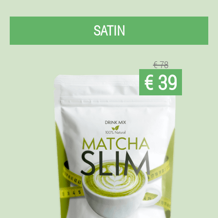
SATIN
€ 78
€ 39