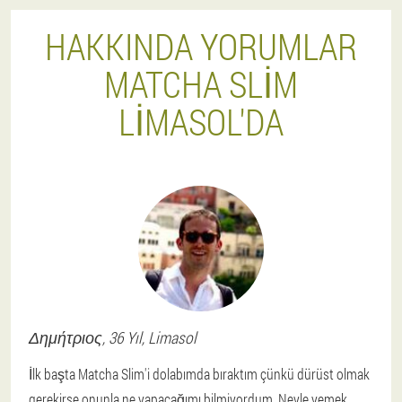
HAKKINDA YORUMLAR
MATCHA SLIM
LIMASOL'DA
Δημήτριος
, 36 Yıl,
Limasol
İlk başta Matcha Slim'i dolabımda bıraktım çünkü dürüst olmak
gerekirse onunla ne yapacağımı bilmiyordum. Neyle yemek