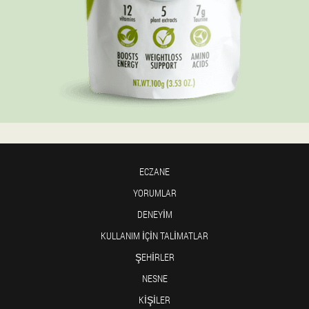
ECZANE
YORUMLAR
DENEYIM
KULLANIM IÇIN TALIMATLAR
ŞEHIRLER
NESNE
KIŞILER