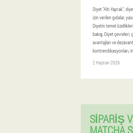
Diyet "Altı Yaprak", diy
izin verilen gıdalar, yas
Diyetin temel özellikler
bakış, Diyet çevreleri, ç
avantajları ve dezavanta
kontrendikasyonları, i
2 Haziran 2026
SIPARIŞ 
MATCHA S