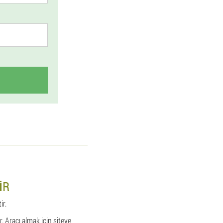
IR
ir.
. Aracı almak için siteye