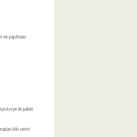
in ne yapılması
eya kurye ile paket
madan kilo verin!