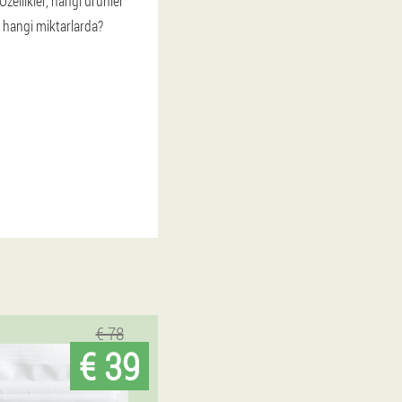
 Özellikler, hangi ürünler
ve hangi miktarlarda?
5
€ 78
€ 39