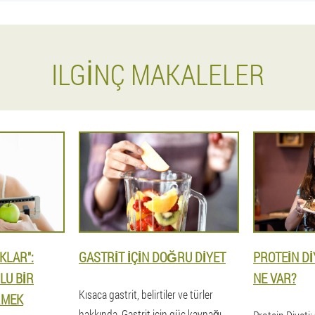
ILGINÇ MAKALELER
KLAR":
GASTRIT IÇIN DOĞRU DIYET
PROTEIN DI
LU BIR
NE VAR?
Kısaca gastrit, belirtiler ve türler
RMEK
hakkında. Gastrit için güç kaynağı