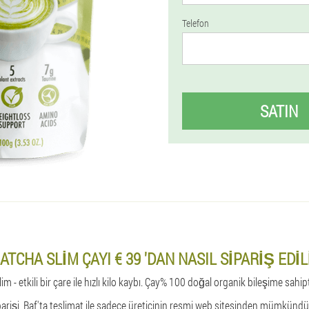
Telefon
SATIN
ATCHA SLIM ÇAYI € 39 'DAN NASIL SIPARIŞ EDIL
m - etkili bir çare ile hızlı kilo kaybı. Çay% 100 doğal organik bileşime sahipt
parişi, Baf'ta teslimat ile sadece üreticinin resmi web sitesinden mümkündür