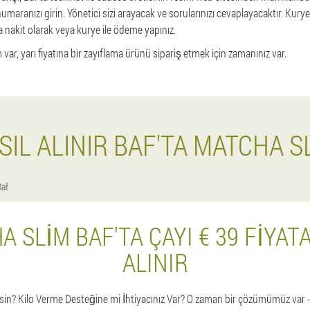
 numaranızı girin. Yönetici sizi arayacak ve sorularınızı cevaplayacaktır. Kury
a nakit olarak veya kurye ile ödeme yapınız.
 var, yarı fiyatına bir zayıflama ürünü sipariş etmek için zamanınız var.
SIL ALINIR BAF'TA MATCHA S
Baf
 SLIM BAF'TA ÇAYI € 39 FIYAT
ALINIR
misin? Kilo Verme Desteğine mi İhtiyacınız Var? O zaman bir çözümümüz var