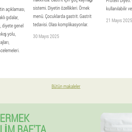
Protein Diyeti:
sistemi. Diyetin özellikleri. Örnek
kullanılabilir 
etin açıklaması,
menü. Çocuklarda gastrit. Gastrit
aklı gıdalar,
21 Mayıs 202
tedavisi. Olası komplikasyonlar.
i, diyete genel
ıkış yolu,
30 Mayıs 2025
jları,
ncelemeleri.
Bütün makaleler
VERMEK
LIM BAF'TA