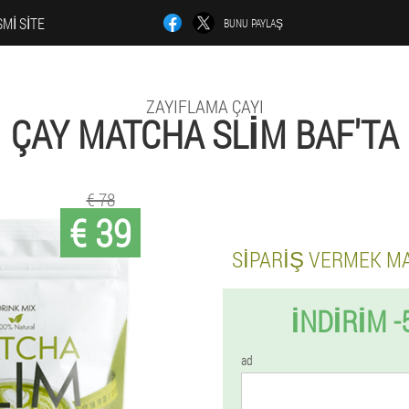
MI SITE
BUNU PAYLAŞ
ZAYIFLAMA ÇAYI
ÇAY MATCHA SLIM BAF'TA
€ 78
€ 39
SIPARIŞ VERMEK M
İNDIRIM -
ad