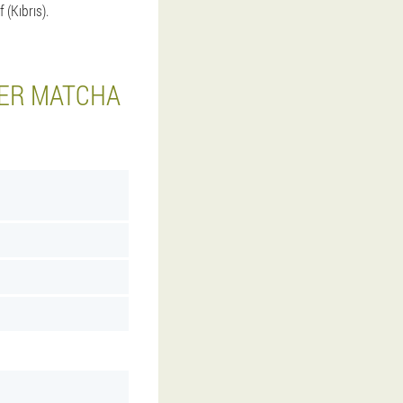
 (Kıbrıs).
LER MATCHA