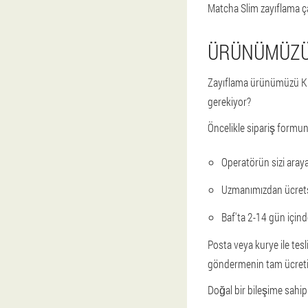
Matcha Slim zayıflama ça
ÜRÜNÜMÜZÜ 
Zayıflama ürünümüzü Kıbr
gerekiyor?
Öncelikle sipariş formun
Operatörün sizi aray
Uzmanımızdan ücretsi
Baf'ta 2-14 gün içind
Posta veya kurye ile tes
göndermenin tam ücreti
Doğal bir bileşime sahip