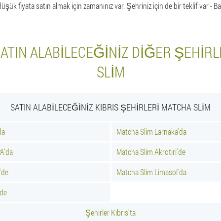
şük fiyata satın almak için zamanınız var. Şehriniz için de bir teklif var - Baf
 SATIN ALABILECEĞINIZ DIĞER ŞEHIR
SLIM
SATIN ALABILECEĞINIZ KIBRIS ŞEHIRLERI MATCHA SLIM
da
Matcha Slim Larnaka'da
A'da
Matcha Slim Akrotiri'de
'de
Matcha Slim Limasol'da
'de
Şehirler Kıbrıs'ta