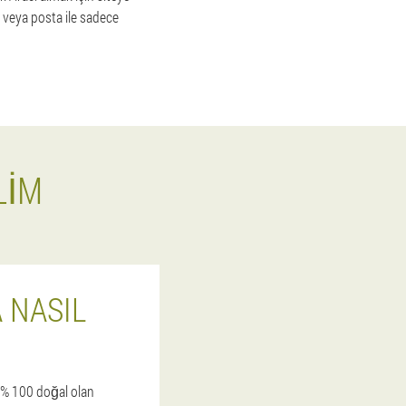
e veya posta ile sadece
LIM
A NASIL
 -% 100 doğal olan