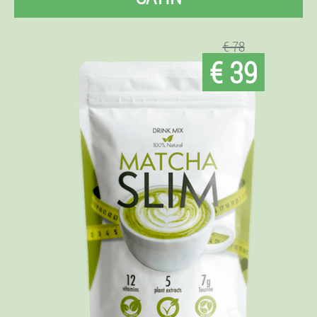
€ 78
€ 39