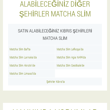
ALABILECEĞINIZ DIĞER
ŞEHIRLER MATCHA SLIM
SATIN ALABILECEĞINIZ KIBRIS ŞEHIRLERI
MATCHA SLIM
Matcha Slim Baf'ta
Matcha Slim Lefkoşa'da
Matcha Slim Larnaka'da
Matcha Slim Agia NAPA'da
Matcha Slim Akrotiri'de
Matcha Slim Gesitkale'de
Matcha Slim Limasol'da
Şehirler Kıbrıs'ta