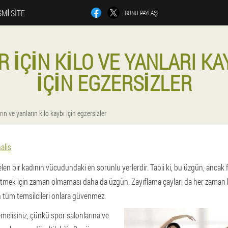
MI SITE
BUNU PAYLAŞ
R IÇIN KILO VE YANLARI K
IÇIN EGZERSIZLER
rın ve yanların kilo kaybı için egzersizler
alis
n bir kadının vücudundaki en sorunlu yerlerdir. Tabii ki, bu üzgün, ancak f
t etmek için zaman olmaması daha da üzgün. Zayıflama çayları da her zaman
ın tüm temsilcileri onlara güvenmez.
elisiniz, çünkü spor salonlarına ve