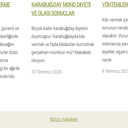
VERME
KARABUĞDAY MONO DIYETI
YÖNTEMLER
VE OLASI SONUÇLAR
Kilo vermek içi
sorunun cevabı h
, güvenli ve
Birçok kadın karabuğday diyetini
olacaktır. Vüc
hberliğinde
duymuştur. Karabuğdayda kilo
sokmanıza yard
ileceğini
vermek ve fazla kilolardan kurtulmak
diyetler, egzer
rler dizisi
gerçekten mümkün mü? Makalede
vardır.
 stres
okuyun.
 bir ağırlık
4 Temmuz 202
20 Temmuz 2026
ünde kilo
Bütün makaleler