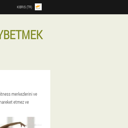
KIBRIS (TR)
AYBETMEK
itness merkezlerini ve
 hareket etmez ve