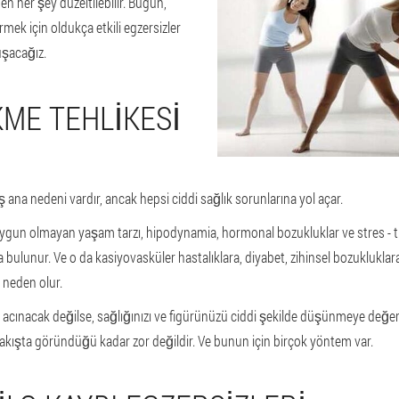
n her şey düzeltilebilir. Bugün,
ermek için oldukça etkili egzersizler
uşacağız.
KME TEHLIKESI
na nedeni vardır, ancak hepsi ciddi sağlık sorunlarına yol açar.
uygun olmayan yaşam tarzı, hipodynamia, hormonal bozukluklar ve stres - tü
 bulunur. Ve o da kasiyovasküler hastalıklara, diyabet, zihinsel bozukluklara
 neden olur.
 acınacak değilse, sağlığınızı ve figürünüzü ciddi şekilde düşünmeye değer.
akışta göründüğü kadar zor değildir. Ve bunun için birçok yöntem var.