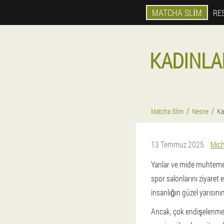
MATCHA SLIM
RES
KADINLA
Matcha Slim
Nesne
Ka
13 Temmuz 2025
Mich
Yanlar ve mide muhtemele
spor salonlarını ziyare
insanlığın güzel yarısın
Ancak, çok endişelenmem