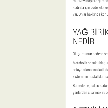
mucizevi haplara gitmede
kadınlar için evde kilo v
var. Onlar hakkında kon
YAĞ BIRI
NEDIR
Oluşumunun sadece beş a
Metabolik bozukluklar, 
ortaya çıkmasına katkıda
sisteminin hastalıklarına
Bu nedenle, hala o kadar
yanlardan çıkarmak ilk b