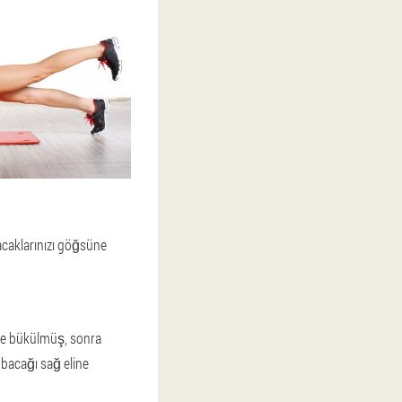
Bacaklarınızı göğsüne
zde bükülmüş, sonra
l bacağı sağ eline