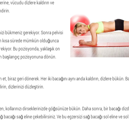
erine, vücudu dizlere kaldırın ve
ndirin.
nizi bükmeniz gerekiyor. Sonra pelvisi
en kısa sürede mümkün olduğunca
ekiyor. Bu pozisyonda, yaklaşık on
an başlangıç pozisyonuna dönün.
n et, biraz geri dönerek. Her iki bacağını aynı anda kaldırın, dizlere bükün. 
in, dizlerinizi düzleştirin.
ken, kollarınızı dirseklerinizde göğsünüze bükün. Daha sonra, bir bacağı di
ağ bacağı sağ eline çekebilirsiniz. Ve bu egzersizi sağ bacağı sol eline ve so