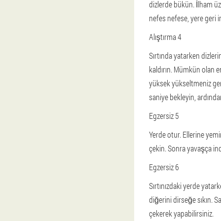
dizlerde bükün. İlham üz
nefes nefese, yere geri i
Alıştırma 4
Sırtında yatarken dizleri
kaldırın. Mümkün olan 
yüksek yükseltmeniz ger
saniye bekleyin, ardınd
Egzersiz 5
Yerde otur. Ellerine yemi
çekin. Sonra yavaşça indir
Egzersiz 6
Sırtınızdaki yerde yatar
diğerini dirseğe sıkın. S
çekerek yapabilirsiniz.