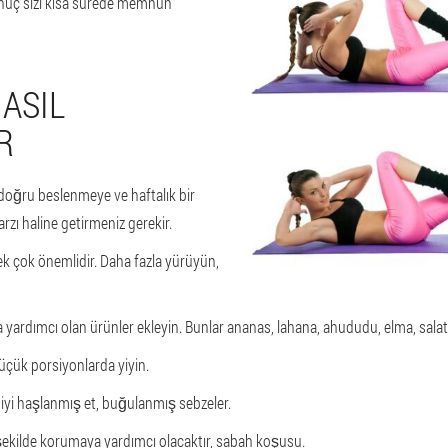
uç sizi kısa sürede memnun
ASIL
R
doğru beslenmeye ve haftalık bir
arzı haline getirmeniz gerekir.
k çok önemlidir. Daha fazla yürüyün,
yardımcı olan ürünler ekleyin. Bunlar ananas, lahana, ahududu, elma, salata
üçük porsiyonlarda yiyin.
iyi haşlanmış et, buğulanmış sebzeler.
kilde korumaya yardımcı olacaktır, sabah koşusu.