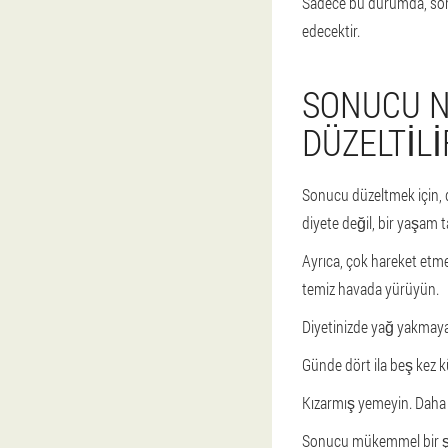
Sadece bu durumda, son
edecektir.
SONUCU N
DÜZELTILI
Sonucu düzeltmek için, 
diyete değil, bir yaşam t
Ayrıca, çok hareket etme
temiz havada yürüyün.
Diyetinizde yağ yakmaya 
Günde dört ila beş kez k
Kızarmış yemeyin. Daha 
Sonucu mükemmel bir şe