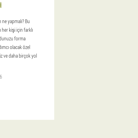
I
n ne yapmalı? Bu
er kişi için farklı
udunuzu forma
ımcı olacak özel
siz ve daha birçok yol
6