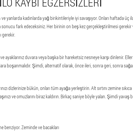
KILO KAYBI EGZERSIZLERI
 ve yanlarda kadınlarda yağ birikintileriyle iyi savaşıyor. Onları haftada üç 
 sonucu fark edeceksiniz. Her birinin on beş kez gerçekleştirilmesi gerekir
 gerekir.
e ayaklarınız duvara veya başka bir hareketsiz nesneye karşı dinlenir. Elleri
lara boşanmalıdır. Şimdi, alternatif olarak, önce ileri, sonra geri, sonra sağa 
nızı dizlerinize bükün, onları tüm ayağa yerleştirin. Alt sırtını zemine sıkıc
aşınızı ve omuzlarını biraz kaldırın. Birkaç saniye böyle yalan. Şimdi yavaş b
ne benziyor. Zeminde ve bacakları