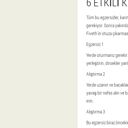
6 ETKILI 
Tüm bu egzersizler, karın
gerekiyor. Sonra yakında
Fiveth'in otuza çıkarması
Egzersiz 1
Yerde oturmanız gerekir v
yerleştirin, dirsekler yan
Alıştırma 2
Yerde uzanın ve bacakları
yavaş bir nefes alın ve b
inin.
Alıştırma 3
Bu egzersiz biraz önceki